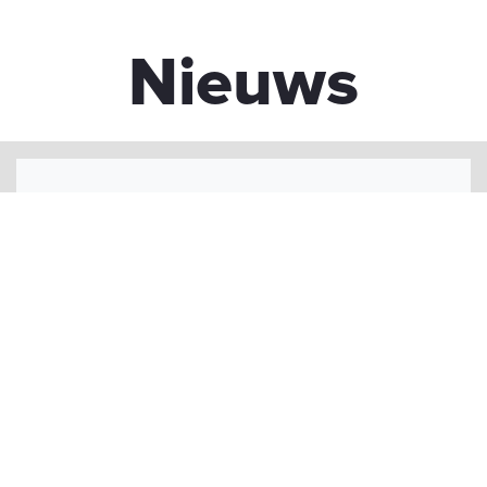
Nieuws
Museeuw 30 | 60
Johan Museeuw is één van de grootste renners
van zijn generatie. Een indrukwekkende erelijst
met o.a. 3 edities van de Ronde van Vlaanderen.
Zijn bijnaam ‘De Leeuw van Vlaanderen’ vat het
allemaal samen.
Kom je onderdompelen in het
leven van Johan Museeuw. Wandel door zijn
indrukwekkende erelijst, leer meer over de
momenten die zijn carrière bepaald hebben en
lees de leukste weetjes over zijn privéleven.