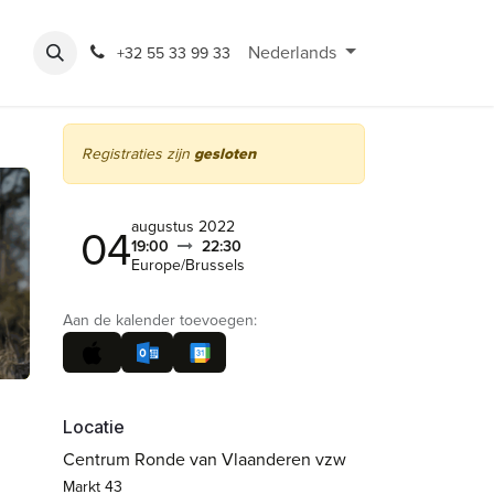
Rondeshop
Contact en openingsuren
Nederlands
Bereikbaarheid
Cycli
+32 55 33 99 33
Registraties zijn
gesloten
augustus 2022
04
19:00
22:30
Europe/Brussels
Aan de kalender toevoegen:
Locatie
Centrum Ronde van Vlaanderen vzw
Markt 43