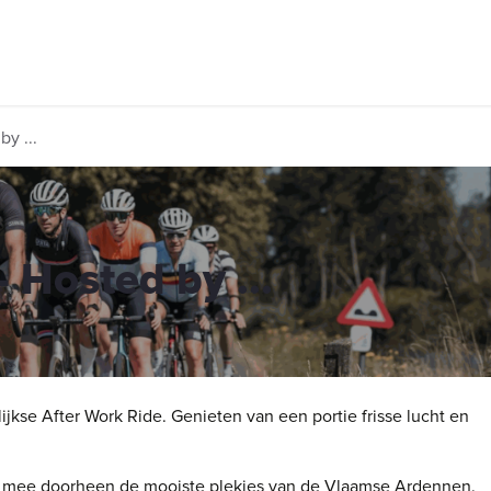
rhuur, routes en rides
Bedrijven
Groepsactiviteiten
Expo
y ...
 Hosted by ...
kse After Work Ride. Genieten van een portie frisse lucht en
e mee doorheen de mooiste plekjes van de Vlaamse Ardennen.