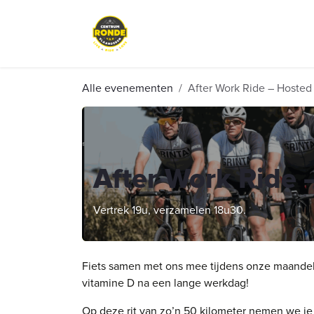
Overslaan naar inhoud
Events
Peloton Café
Fietsve
Alle evenementen
After Work Ride – Hosted b
After Work Ride –
Vertrek 19u, verzamelen 18u30.
Fiets samen met ons mee tijdens onze maandelij
vitamine D na een lange werkdag!
Op deze rit van zo’n 50 kilometer nemen we j