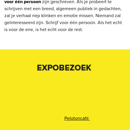
voor één persoon
zijn geschreven. Als je probeert te
schrijven met een breed, algemeen publiek in gedachten,
zal je verhaal nep klinken en emotie missen. Niemand zal
geïnteresseerd zijn. Schrijf voor één persoon. Als het echt
is voor de ene, is het echt voor de rest.
EXPOBEZOEK
In de expo van de Ronde van Vlaanderen herbeleef je de
mooiste momenten van Vlaanderens Mooiste. Maak
gebruik van onze audiogidsen, ingesproken door Carl
Berteele, of laat je begeleiden door een van onze gidsen
(uit het peloton).
Wist je trouwens dat je in het
Pelotoncafé
terecht kan voor
een heerlijk ontbijt of lunch?