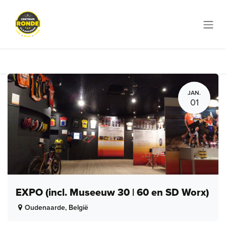
Overslaan naar inhoud
JAN.
01
EXPO (incl. Museeuw 30 | 60 en SD Worx)
Oudenaarde
,
België