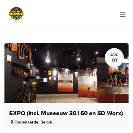
Overslaan naar inhoud
JAN.
01
EXPO (incl. Museeuw 30 | 60 en SD Worx)
Oudenaarde
,
België