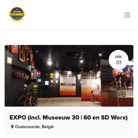
Overslaan naar inhoud
JAN.
01
EXPO (incl. Museeuw 30 | 60 en SD Worx)
Oudenaarde
,
België