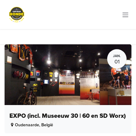
Overslaan naar inhoud
JAN.
01
EXPO (incl. Museeuw 30 | 60 en SD Worx)
Oudenaarde
,
België