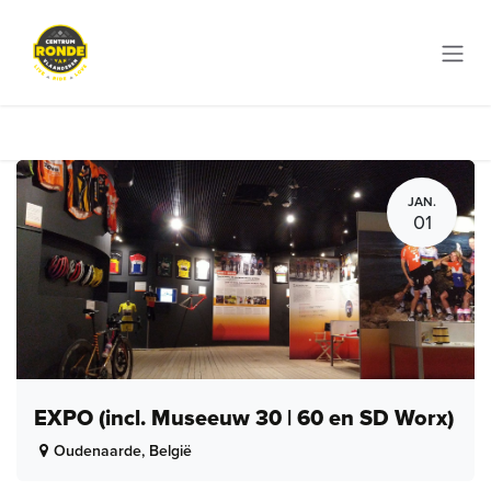
Overslaan naar inhoud
JAN.
01
EXPO (incl. Museeuw 30 | 60 en SD Worx)
Oudenaarde
,
België