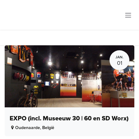
Overslaan naar inhoud
JAN.
01
EXPO (incl. Museeuw 30 | 60 en SD Worx)
Oudenaarde
,
België