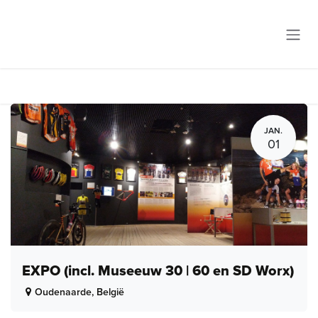
Overslaan naar inhoud
JAN.
01
EXPO (incl. Museeuw 30 | 60 en SD Worx)
Oudenaarde
,
België