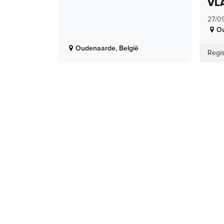
VL
27/0
O
Oudenaarde
,
België
Regis