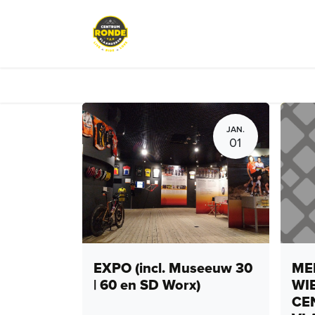
Overslaan naar inhoud
Events
Peloton Café
Fietsve
JAN.
01
EXPO (incl. Museeuw 30
MEN
| 60 en SD Worx)
WI
CE