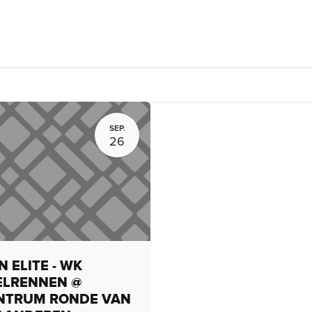
rhuur, routes en rides
Bedrijven
Groepsactiviteiten
Expo
SEP.
26
 ELITE - WK
ELRENNEN @
NTRUM RONDE VAN