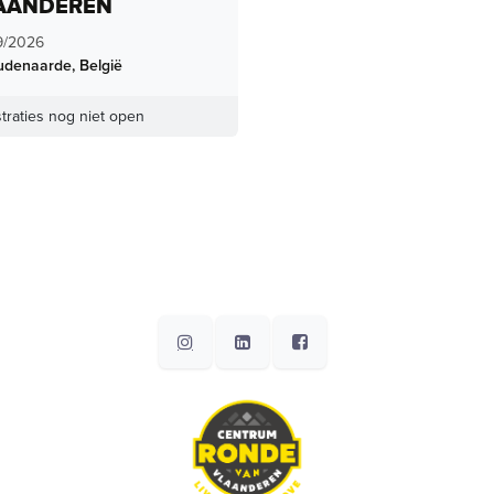
AANDEREN
9/2026
udenaarde
,
België
traties nog niet open