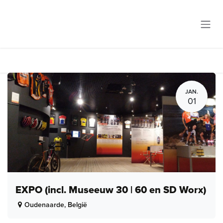
Overslaan naar inhoud
JAN.
01
EXPO (incl. Museeuw 30 | 60 en SD Worx)
Oudenaarde
,
België