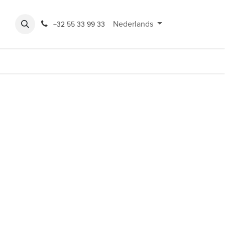
Expo
Rondeshop
Contact en openingsuren
Nederlands
Bereikbaarheid
+32 55 33 99 33