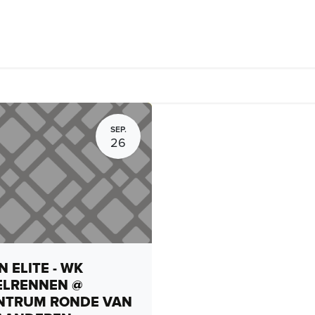
Fietsverhuur, routes en rides
Bedrijven
Groepsactiviteiten
SEP.
26
 ELITE - WK
ELRENNEN @
NTRUM RONDE VAN