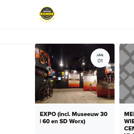
Overslaan naar inhoud
Evenementen
Peloton Café
JAN.
01
EXPO (incl. Museeuw 30
MEN
| 60 en SD Worx)
WI
CE