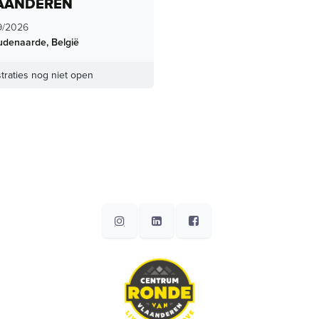
AANDEREN
9/2026
udenaarde
,
België
traties nog niet open