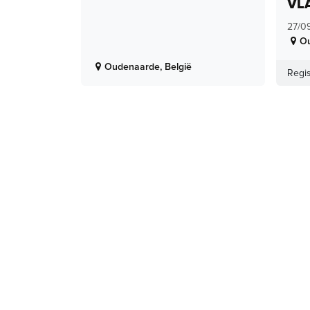
VL
27/0
O
Oudenaarde
,
België
Regis