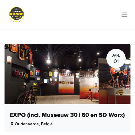
Overslaan naar inhoud
JAN.
01
EXPO (incl. Museeuw 30 | 60 en SD Worx)
Oudenaarde
,
België