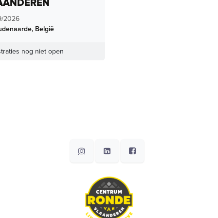
AANDEREN
9/2026
udenaarde
,
België
traties nog niet open