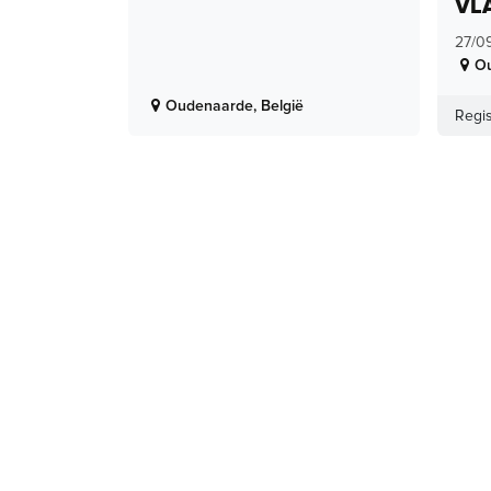
VL
27/0
O
Oudenaarde
,
België
Regis