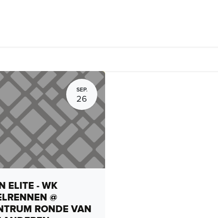
Fietsverhuur, routes en rides
Bedrijven
Groepsactiviteiten
SEP.
26
 ELITE - WK
ELRENNEN @
NTRUM RONDE VAN