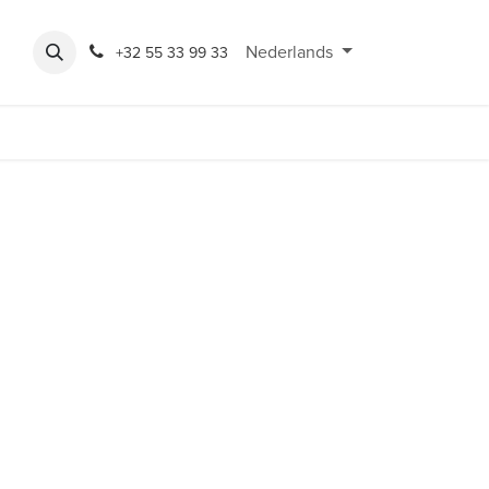
Expo
Rondeshop
Contact en openingsuren
Nederlands
Bereikbaarheid
+32 55 33 99 33