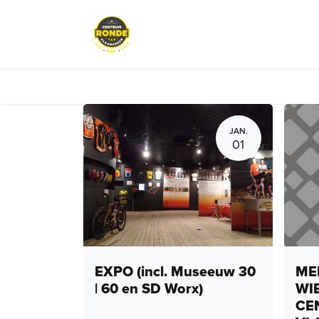
Overslaan naar inhoud
Evenementen
Peloton Café
JAN.
01
EXPO (incl. Museeuw 30
MEN
| 60 en SD Worx)
WI
CE