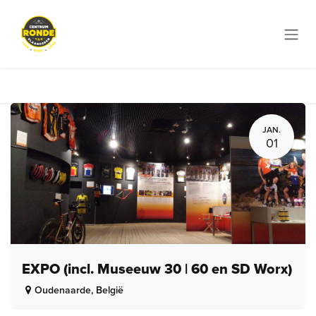
Overslaan naar inhoud
JAN.
01
EXPO (incl. Museeuw 30 | 60 en SD Worx)
Oudenaarde
,
België