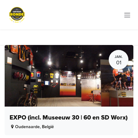
Overslaan naar inhoud
JAN.
01
EXPO (incl. Museeuw 30 | 60 en SD Worx)
Oudenaarde
,
België