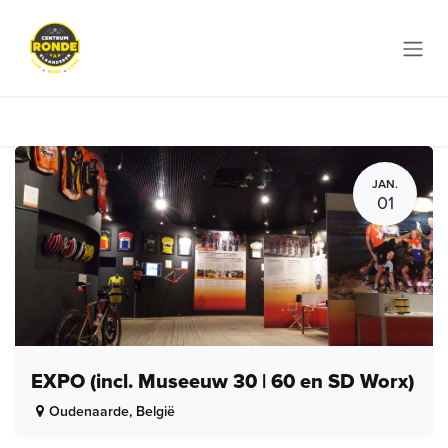
Overslaan naar inhoud
JAN.
01
EXPO (incl. Museeuw 30 | 60 en SD Worx)
Oudenaarde
,
België