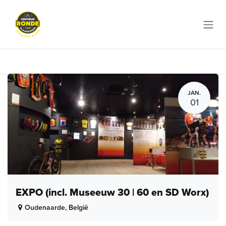
Overslaan naar inhoud
JAN.
01
EXPO (incl. Museeuw 30 | 60 en SD Worx)
Oudenaarde
,
België