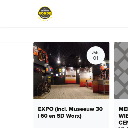
Overslaan naar inhoud
Events
Peloton Café
Fietsve
JAN.
01
EXPO (incl. Museeuw 30
MEN
| 60 en SD Worx)
WI
CE