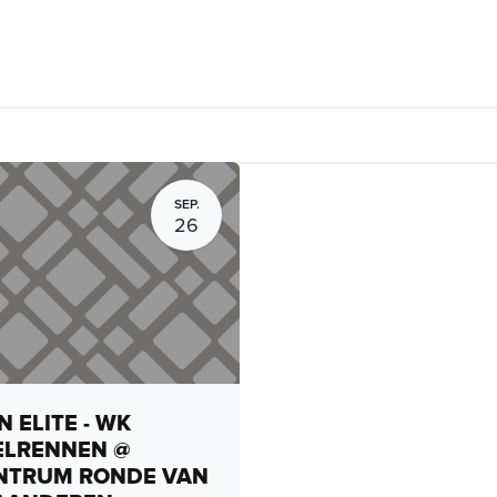
rhuur, routes en rides
Bedrijven
Groepsactiviteiten
Expo
SEP.
26
 ELITE - WK
ELRENNEN @
NTRUM RONDE VAN