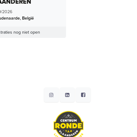
AANDEREN
9/2026
udenaarde
,
België
traties nog niet open