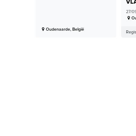
VL
27/0
O
Oudenaarde
,
België
Regis