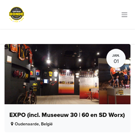
Overslaan naar inhoud
JAN.
01
EXPO (incl. Museeuw 30 | 60 en SD Worx)
Oudenaarde
,
België