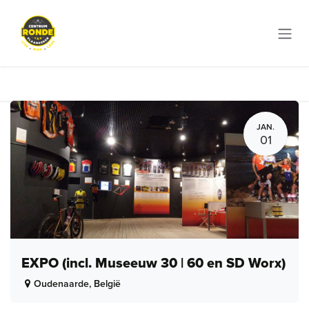
Overslaan naar inhoud
JAN.
01
EXPO (incl. Museeuw 30 | 60 en SD Worx)
Oudenaarde
,
België