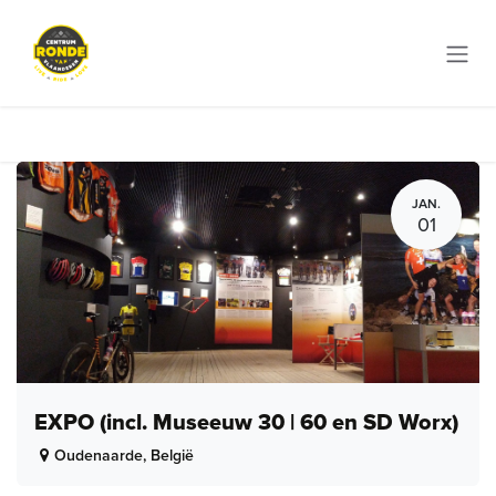
Overslaan naar inhoud
JAN.
01
EXPO (incl. Museeuw 30 | 60 en SD Worx)
Oudenaarde
,
België