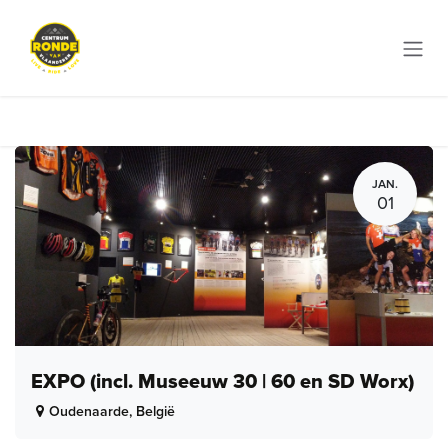
Overslaan naar inhoud
JAN.
01
EXPO (incl. Museeuw 30 | 60 en SD Worx)
Oudenaarde
,
België