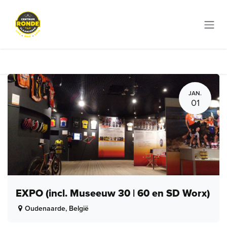
Overslaan naar inhoud
JAN.
01
EXPO (incl. Museeuw 30 | 60 en SD Worx)
Oudenaarde
,
België