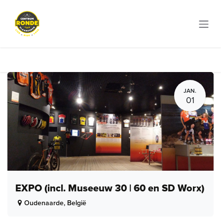
Overslaan naar inhoud
JAN.
01
EXPO (incl. Museeuw 30 | 60 en SD Worx)
Oudenaarde
,
België