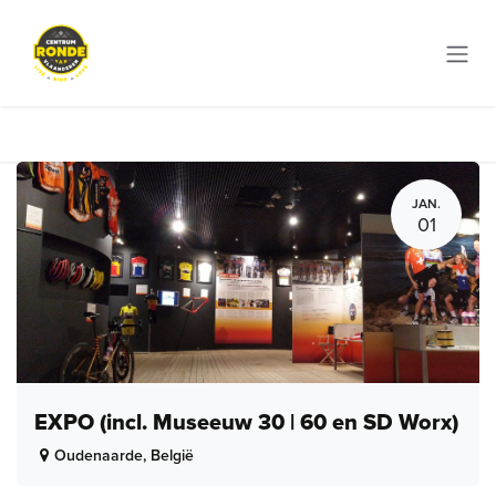
Overslaan naar inhoud
JAN.
01
EXPO (incl. Museeuw 30 | 60 en SD Worx)
Oudenaarde
,
België