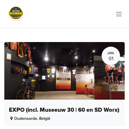
Overslaan naar inhoud
JAN.
01
EXPO (incl. Museeuw 30 | 60 en SD Worx)
Oudenaarde
,
België