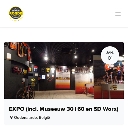
Overslaan naar inhoud
JAN.
01
EXPO (incl. Museeuw 30 | 60 en SD Worx)
Oudenaarde
,
België