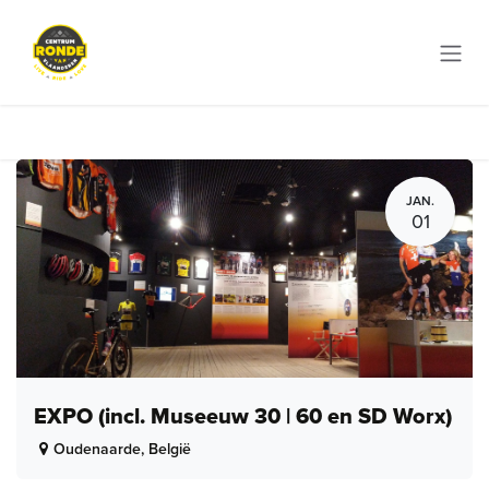
Overslaan naar inhoud
JAN.
01
EXPO (incl. Museeuw 30 | 60 en SD Worx)
Oudenaarde
,
België