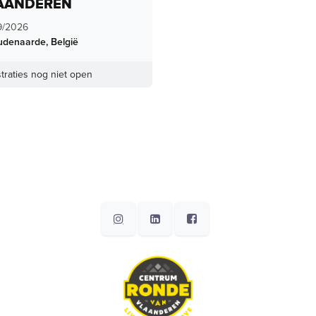
AANDEREN
9/2026
udenaarde
,
België
traties nog niet open