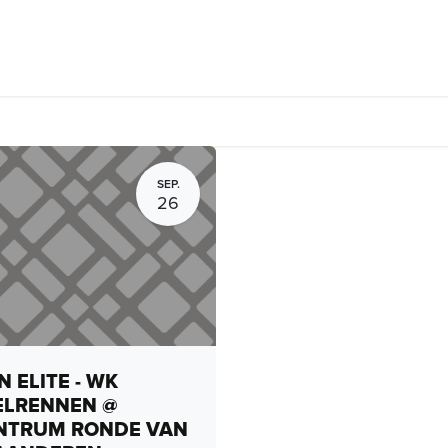
rhuur, routes en rides
Bedrijven
Groepsactiviteiten
Expo
SEP.
26
 ELITE - WK
ELRENNEN @
NTRUM RONDE VAN