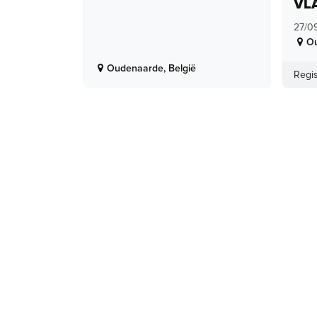
VL
27/0
O
Oudenaarde
,
België
Regis