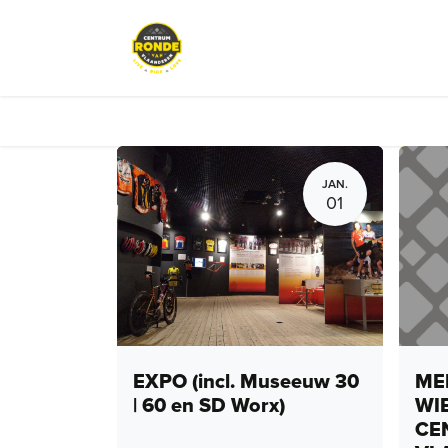
Overslaan naar inhoud
Events
Peloton Café
Fietsve
JAN.
01
EXPO (incl. Museeuw 30
MEN
| 60 en SD Worx)
WI
CE