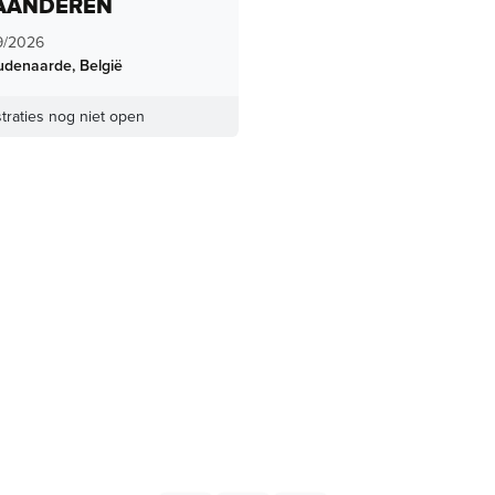
AANDEREN
9/2026
udenaarde
,
België
traties nog niet open