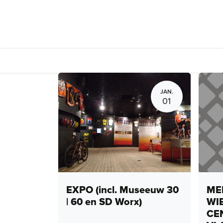
Overslaan naar inhoud
Events
Peloto
JAN.
01
EXPO (incl. Museeuw 30
MEN
| 60 en SD Worx)
WI
CE