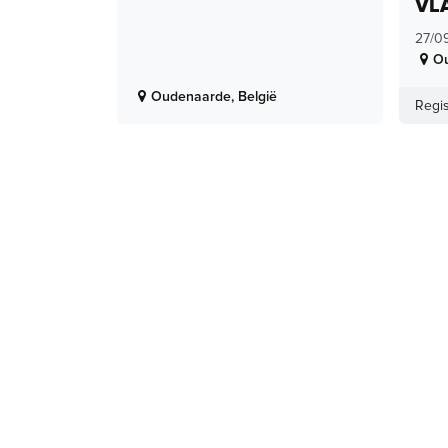
VL
27/0
O
Oudenaarde
,
België
Regis