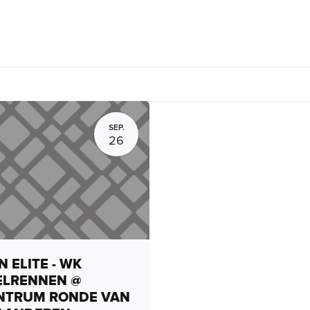
n Café
Fietsverhuur, routes en rides
Bedrijven
Groepsactivi
SEP.
26
 ELITE - WK
ELRENNEN @
NTRUM RONDE VAN