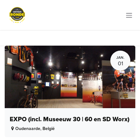
Overslaan naar inhoud
JAN.
01
EXPO (incl. Museeuw 30 | 60 en SD Worx)
Oudenaarde
,
België