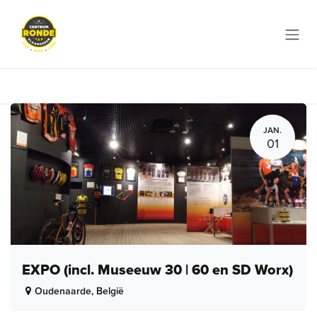
Overslaan naar inhoud
JAN.
01
EXPO (incl. Museeuw 30 | 60 en SD Worx)
Oudenaarde
,
België