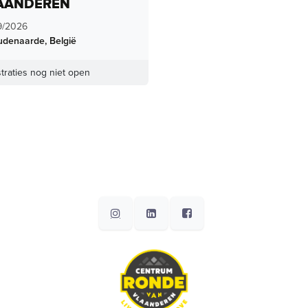
AANDEREN
9/2026
udenaarde
,
België
traties nog niet open