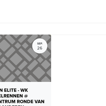
rhuur, routes en rides
Bedrijven
Groepsactiviteiten
Expo
SEP.
26
 ELITE - WK
ELRENNEN @
NTRUM RONDE VAN