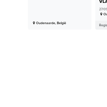
VL
27/0
O
Oudenaarde
,
België
Regis