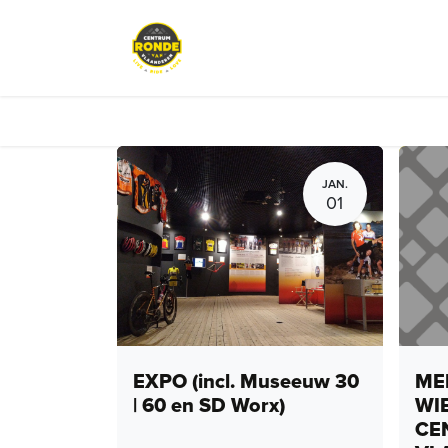
Overslaan naar inhoud
Events
Peloton Café
Fietsve
JAN.
01
EXPO (incl. Museeuw 30
MEN
| 60 en SD Worx)
WI
CE