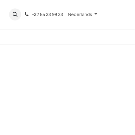
Expo
Rondeshop
Contact en openingsuren
Nederlands
Bereikbaarheid
+32 55 33 99 33