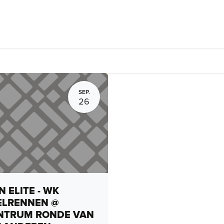
Fietsverhuur, routes en rides
Bedrijven
Groepsactiviteiten
SEP.
26
 ELITE - WK
ELRENNEN @
NTRUM RONDE VAN