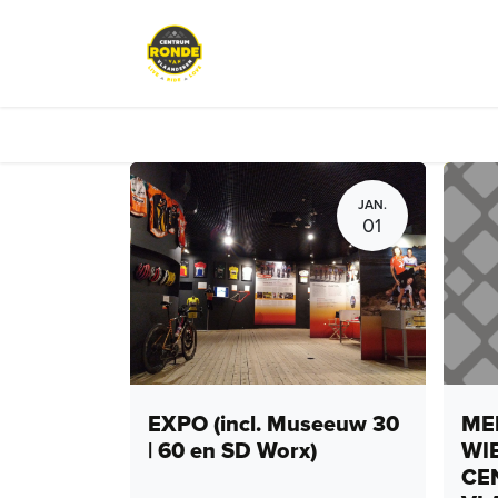
Overslaan naar inhoud
Evenementen
Peloton Café
JAN.
01
EXPO (incl. Museeuw 30
MEN
| 60 en SD Worx)
WI
CE