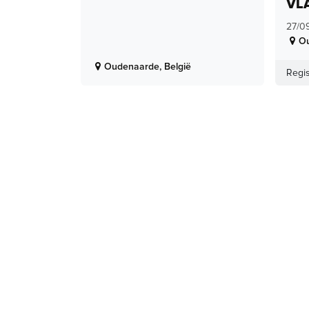
VL
27/0
O
Oudenaarde
,
België
Regis