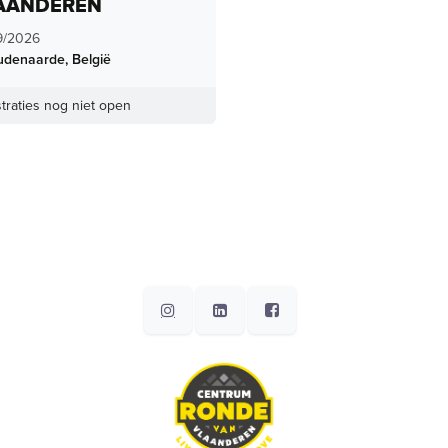
AANDEREN
9/2026
udenaarde
,
België
traties nog niet open