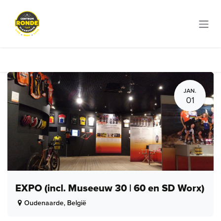
Overslaan naar inhoud
JAN.
01
EXPO (incl. Museeuw 30 | 60 en SD Worx)
Oudenaarde
,
België