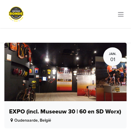
Overslaan naar inhoud
JAN.
01
EXPO (incl. Museeuw 30 | 60 en SD Worx)
Oudenaarde
,
België