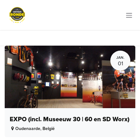
Overslaan naar inhoud
JAN.
01
EXPO (incl. Museeuw 30 | 60 en SD Worx)
Oudenaarde
,
België