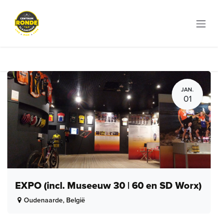
Overslaan naar inhoud
JAN.
01
EXPO (incl. Museeuw 30 | 60 en SD Worx)
Oudenaarde
,
België