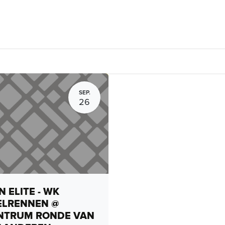
Fietsverhuur, routes en rides
Bedrijven
Groepsactiviteiten
SEP.
26
 ELITE - WK
ELRENNEN @
NTRUM RONDE VAN