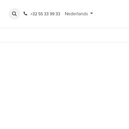
Expo
Rondeshop
Contact en openingsuren
Nederlands
Bereikbaarheid
+32 55 33 99 33