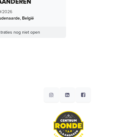
AANDEREN
9/2026
udenaarde
,
België
traties nog niet open