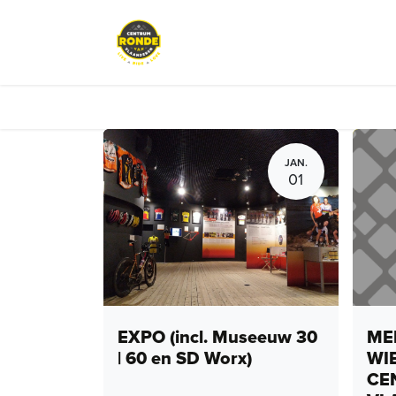
Overslaan naar inhoud
Evenementen
Peloton Café
JAN.
01
EXPO (incl. Museeuw 30
MEN
| 60 en SD Worx)
WI
CE