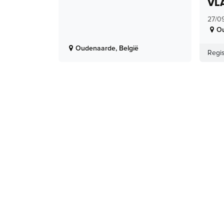
VL
27/0
O
Oudenaarde
,
België
Regis