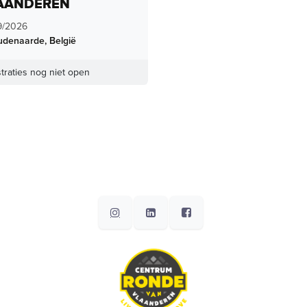
AANDEREN
9/2026
udenaarde
,
België
traties nog niet open