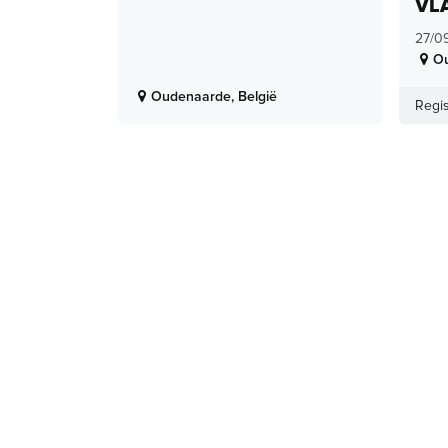
VL
27/0
O
Oudenaarde
,
België
Regis