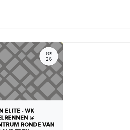
rhuur, routes en rides
Bedrijven
Groepsactiviteiten
Expo
SEP.
26
 ELITE - WK
ELRENNEN @
NTRUM RONDE VAN