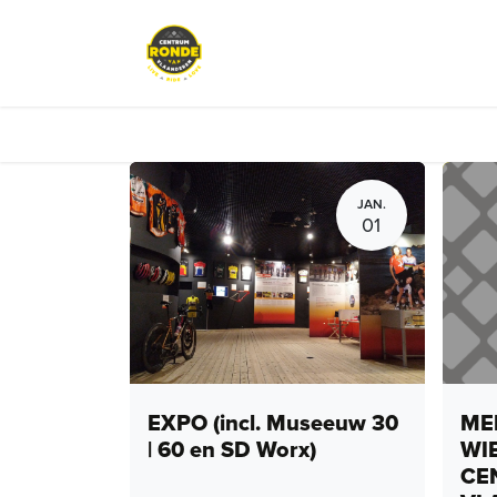
Overslaan naar inhoud
Events
Peloton Café
Fietsve
JAN.
01
EXPO (incl. Museeuw 30
MEN
| 60 en SD Worx)
WI
CE