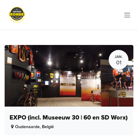
Overslaan naar inhoud
JAN.
01
EXPO (incl. Museeuw 30 | 60 en SD Worx)
Oudenaarde
,
België