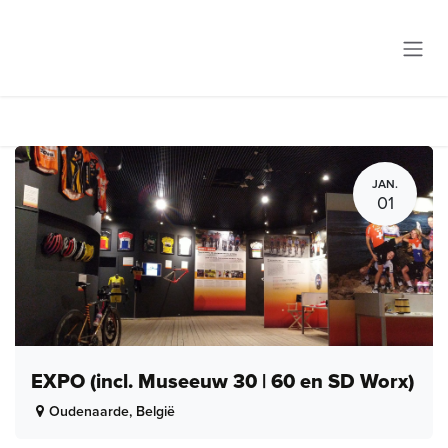
Overslaan naar inhoud
JAN.
01
EXPO (incl. Museeuw 30 | 60 en SD Worx)
Oudenaarde
,
België