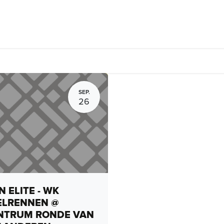
rhuur, routes en rides
Bedrijven
Groepsactiviteiten
Expo
SEP.
26
 ELITE - WK
ELRENNEN @
NTRUM RONDE VAN