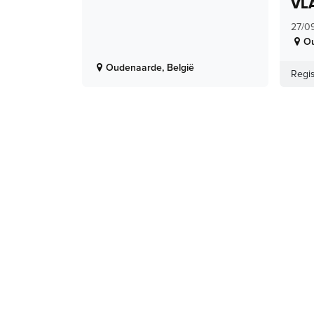
VL
27/0
O
Oudenaarde
,
België
Regis