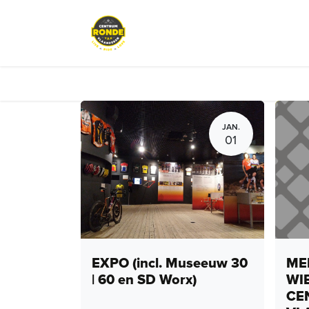
Overslaan naar inhoud
Events
Peloton Café
Fietsve
JAN.
01
EXPO (incl. Museeuw 30
MEN
| 60 en SD Worx)
WI
CE