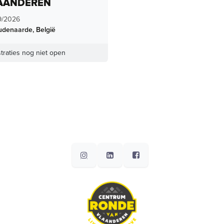
AANDEREN
9/2026
udenaarde
,
België
traties nog niet open