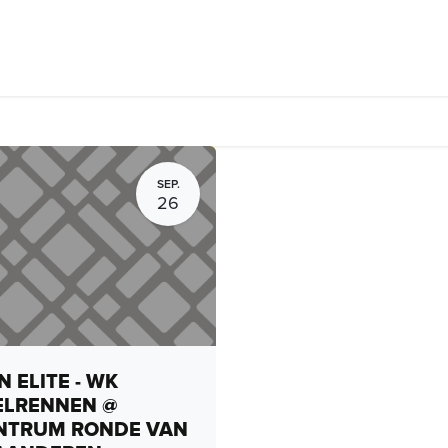
Fietsverhuur, routes en rides
Bedrijven
Groepsactiviteiten
SEP.
26
 ELITE - WK
ELRENNEN @
NTRUM RONDE VAN