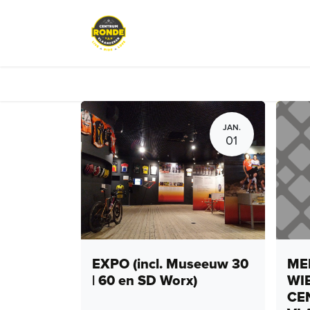
Overslaan naar inhoud
Evenementen
Peloton Café
JAN.
01
EXPO (incl. Museeuw 30
MEN
| 60 en SD Worx)
WI
CE