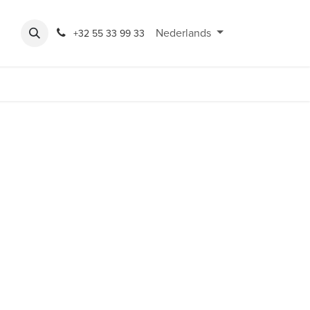
Expo
Rondeshop
Contact en openingsuren
Nederlands
Bereikbaarheid
+32 55 33 99 33