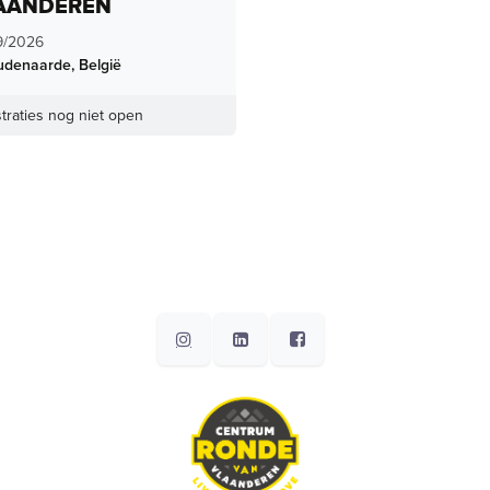
AANDEREN
9/2026
udenaarde
,
België
traties nog niet open