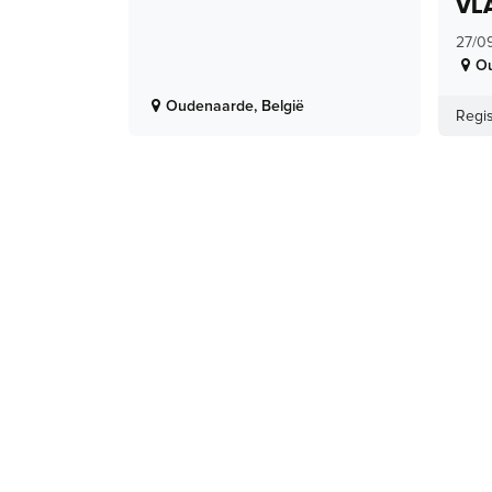
VL
27/0
O
Oudenaarde
,
België
Regis