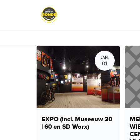
Overslaan naar inhoud
Events
Peloton Café
Fietsve
JAN.
01
EXPO (incl. Museeuw 30
MEN
| 60 en SD Worx)
WI
CE