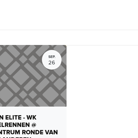
rhuur, routes en rides
Bedrijven
Groepsactiviteiten
Expo
SEP.
26
 ELITE - WK
ELRENNEN @
NTRUM RONDE VAN