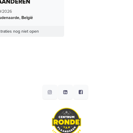
AANDEREN
9/2026
udenaarde
,
België
traties nog niet open