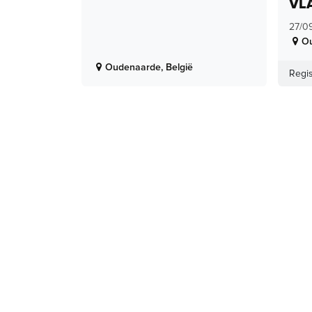
VL
27/0
O
Oudenaarde
,
België
Regis