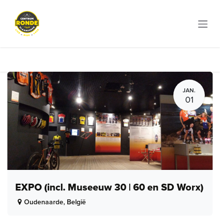
Overslaan naar inhoud
JAN.
01
EXPO (incl. Museeuw 30 | 60 en SD Worx)
Oudenaarde
,
België