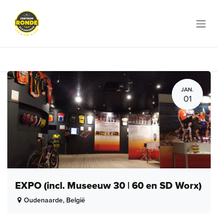
Overslaan naar inhoud
JAN.
01
EXPO (incl. Museeuw 30 | 60 en SD Worx)
Oudenaarde
,
België