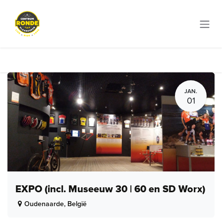
Overslaan naar inhoud
JAN.
01
EXPO (incl. Museeuw 30 | 60 en SD Worx)
Oudenaarde
,
België